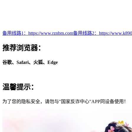
备用线路
1
：
https://www.rznbm.com
备用线路
2
：
https://www.k89
推荐浏览器：
谷歌、Safari、火狐、Edge
温馨提示：
为了您的隐私安全，请勿与"国家反诈中心"APP同设备使用！