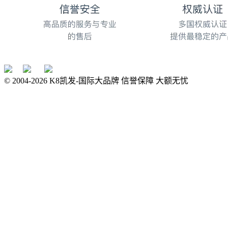
© 2004-
2026
K8凯发-国际大品牌 信誉保障 大额无忧